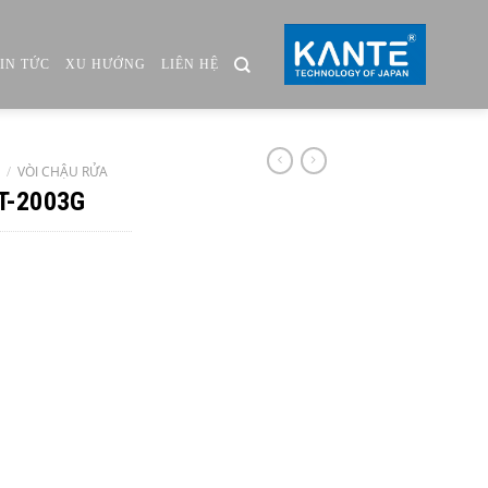
TIN TỨC
XU HƯỚNG
LIÊN HỆ
/
VÒI CHẬU RỬA
KT-2003G