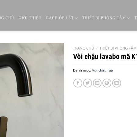
NG CHỦ
GIỚI THIỆU
GẠCH ỐP LÁT
THIẾT BỊ PHÒNG TẮM
TRANG CHỦ
/
THIẾT BỊ PHÒNG TẮM
Vòi chậu lavabo mã 
Danh mục:
Vòi chậu rửa