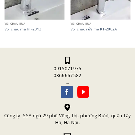
VÒI CHẬU RỬA
VÒI CHẬU RỬA
Vòi chậu mã KT-2013
Vòi chậu rửa mã KT-2002A
0915071975
0366667582
…
Công ty: 55A ngõ 29 phố Võng Thị, phường Bưởi, quận Tây
Hồ, Hà Nội.