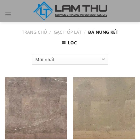
Skip
to
content
TRANG CHỦ
/
GẠCH ỐP LÁT
/
ĐÁ NUNG KẾT
LỌC