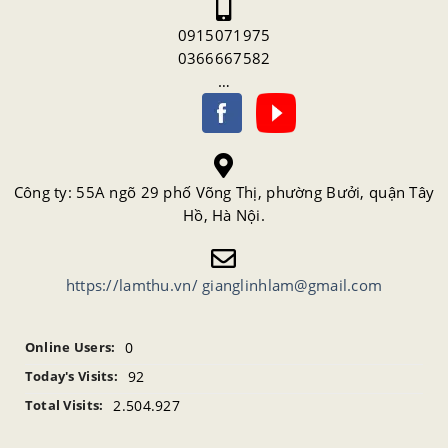
0915071975
0366667582
…
Công ty: 55A ngõ 29 phố Võng Thị, phường Bưởi, quận Tây
Hồ, Hà Nội.
https://lamthu.vn/
gianglinhlam@gmail.com
0
Online Users:
92
Today's Visits:
2.504.927
Total Visits: