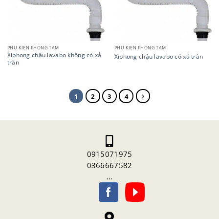
PHỤ KIỆN PHÒNG TẮM
PHỤ KIỆN PHÒNG TẮM
Xiphong chậu lavabo không có xả
Xiphong chậu lavabo có xả tràn
tràn
1
2
3
4
0915071975
0366667582
…