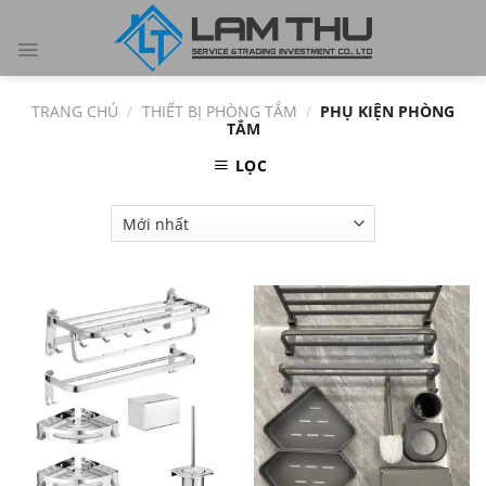
Skip
to
content
TRANG CHỦ
/
THIẾT BỊ PHÒNG TẮM
/
PHỤ KIỆN PHÒNG
TẮM
LỌC