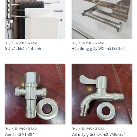
PHỤ KIỆN PHÒNG TẮM
PHỤ KIỆN PHÒNG TẮM
Giá vắt khăn 4 thanh
Hộp đựng giấy WC mã LG-304
PHỤ KIỆN PHÒNG TẮM
PHỤ KIỆN PHÒNG TẮM
Van T mã VT-304
Vòi máy giặt Inox mã VMG-304