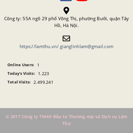
Công ty: 55A ngõ 29 phố Võng Thị, phường Bưởi, quận Tây
Hồ, Hà Nội.
https://lamthu.vn/
gianglinhlam@gmail.com
1
Online Users:
1.223
Today's Visits:
2.499.241
Total Visits:
© 2017 Công ty TNHH Đầu tư Thương mại và Dịch vụ Lâm
Thư