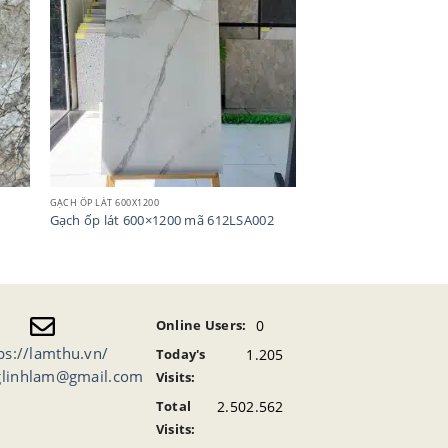
GẠCH ỐP LÁT 600X1200
R
Gạch ốp lát 600×1200 mã 612LSA002
0
Online Users:
ps://lamthu.vn/
1.205
Today's
glinhlam@gmail.com
Visits:
2.502.562
Total
Visits: