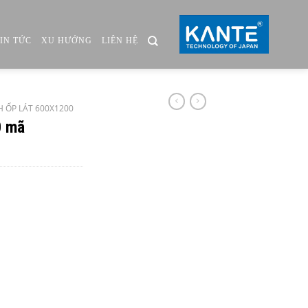
TIN TỨC
XU HƯỚNG
LIÊN HỆ
 ỐP LÁT 600X1200
0 mã