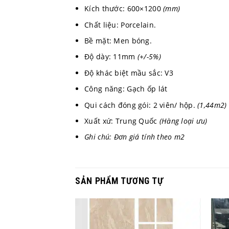
Kích thước: 600×1200
(mm)
Chất liệu: Porcelain.
Bề mặt: Men bóng.
Độ dày: 11mm
(+/-5%)
Độ khác biệt mầu sắc: V3
Công năng: Gạch ốp lát
Qui cách đóng gói: 2 viên/ hộp.
(1,44m2)
Xuất xứ: Trung Quốc
(Hàng loại ưu)
Ghi chú: Đơn giá tính theo m2
SẢN PHẨM TƯƠNG TỰ