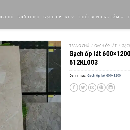
NG CHỦ
GIỚI THIỆU
GẠCH ỐP LÁT
THIẾT BỊ PHÒNG TẮM
TRANG CHỦ
/
GẠCH ỐP LÁT
/
GẠCH
Gạch ốp lát 600×120
612KL003
Danh mục:
Gạch ốp lát 600x1200