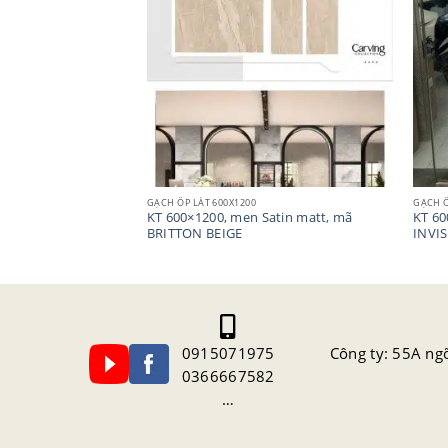
GẠCH ỐP LÁT 600X1200
GẠCH Ố
Grossy, mã UARKA
KT 600×1200, men Satin matt, mã
KT 60
BRITTON BEIGE
INVIS
0915071975
Công ty: 55A ng
0366667582
…