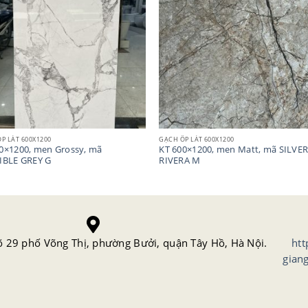
P LÁT 600X1200
GẠCH ỐP LÁT 600X1200
0×1200, men Grossy, mã
KT 600×1200, men Matt, mã SILVE
IBLE GREY G
RIVERA M
õ 29 phố Võng Thị, phường Bưởi, quận Tây Hồ, Hà Nội.
htt
gian