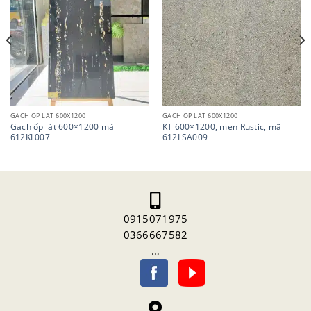
GẠCH ỐP LÁT 600X1200
GẠCH ỐP LÁT 600X1200
Gạch ốp lát 600×1200 mã
KT 600×1200, men Rustic, mã
612KL007
612LSA009
0915071975
0366667582
…