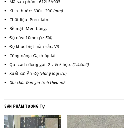
Mã sản phẩm: 612LSA003
Kích thước: 600×1200
(mm)
Chất liệu: Porcelain.
Bề mặt: Men bóng.
Độ dày: 10mm
(+/-5%)
Độ khác biệt mầu sắc: V3
Công năng: Gạch ốp lát
Qui cách đóng gói: 2 viên/ hộp.
(1,44m2)
Xuất xứ: Ấn Độ
(Hàng loại ưu)
Ghi chú: Đơn giá tính theo m2
SẢN PHẨM TƯƠNG TỰ