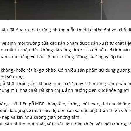
hậu đã đưa ra thị trường những mẫu thiết kế hiện đại với chất l
và vệ sinh môi trường của các sản phẩm được sản xuất từ chất liệ
ản xuất tủ chậu đều không đáp ứng được. Do đó nếu cố tình sản
quan chức năng về bảo vệ môi trường “đóng cửa” ngay lập tức.
i, không (hoặc rất ít) gờ phào. Có nhiều sản phẩm sử dụng gương
gười sử dụng.
u gỗ MDF chống ẩm, không mùi. Trước đây, với những sản phẩm n
những mùi hóa chất rất khó chịu, ảnh hưởng đến sức khỏe người
bằng chất liệu gỗ MDF chống ẩm, không mùi mang lại cho không
đại, đa dạng về màu sắc, độ bền cao và đặc biệt thân thiện với 
ỏ hẹp và kín như không gian phòng tắm.
 sản phẩm mới nhất, với chất liệu thân thiện với môi trường, t