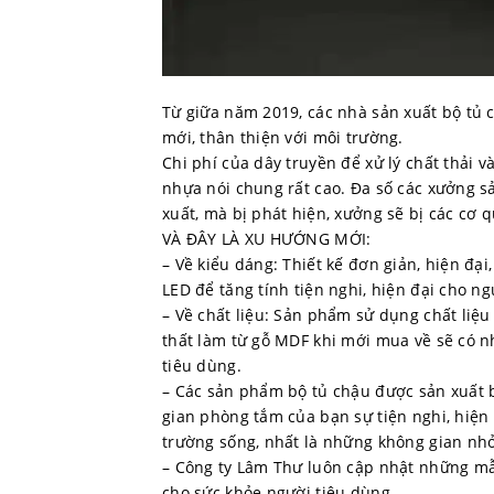
Từ giữa năm 2019, các nhà sản xuất bộ tủ c
mới, thân thiện với môi trường.
Chi phí của dây truyền để xử lý chất thải 
nhựa nói chung rất cao. Đa số các xưởng s
xuất, mà bị phát hiện, xưởng sẽ bị các cơ 
VÀ ĐÂY LÀ XU HƯỚNG MỚI:
– Về kiểu dáng: Thiết kế đơn giản, hiện đạ
LED để tăng tính tiện nghi, hiện đại cho n
– Về chất liệu: Sản phẩm sử dụng chất liệ
thất làm từ gỗ MDF khi mới mua về sẽ có 
tiêu dùng.
– Các sản phẩm bộ tủ chậu được sản xuất 
gian phòng tắm của bạn sự tiện nghi, hiện 
trường sống, nhất là những không gian nh
– Công ty Lâm Thư luôn cập nhật những mẫu
cho sức khỏe người tiêu dùng.