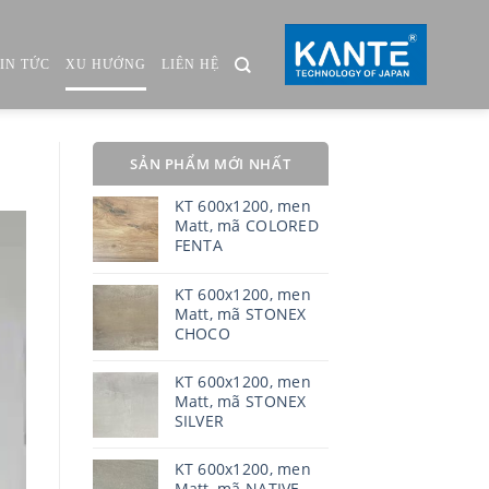
TIN TỨC
XU HƯỚNG
LIÊN HỆ
SẢN PHẨM MỚI NHẤT
KT 600x1200, men
Matt, mã COLORED
FENTA
KT 600x1200, men
Matt, mã STONEX
CHOCO
KT 600x1200, men
Matt, mã STONEX
SILVER
KT 600x1200, men
Matt, mã NATIVE