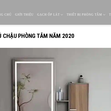
NG CHỦ
GIỚI THIỆU
GẠCH ỐP LÁT
THIẾT BỊ PHÒNG TẮM
Ủ CHẬU PHÒNG TẮM NĂM 2020