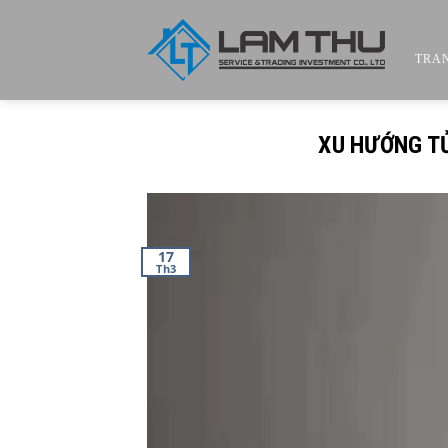
Skip
to
content
TRA
XU HƯỚNG T
17
Th3