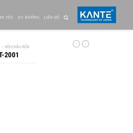
TIN TỨC
XU HƯỚNG
LIÊN HỆ
/
VÒI CHẬU RỬA
KT-2001