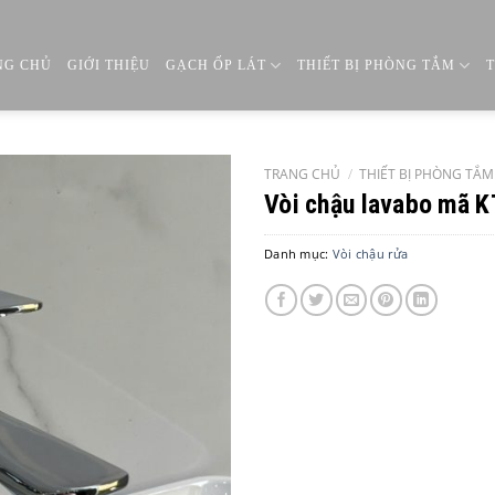
NG CHỦ
GIỚI THIỆU
GẠCH ỐP LÁT
THIẾT BỊ PHÒNG TẮM
TRANG CHỦ
/
THIẾT BỊ PHÒNG TẮM
Vòi chậu lavabo mã 
Danh mục:
Vòi chậu rửa