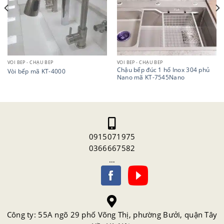
VÒI BẾP - CHẬU BẾP
VÒI BẾP - CHẬU BẾP
Chậu bếp đúc 1 hố Inox 304 phủ
Vòi bếp mã KT-4000
Nano mã KT-7545Nano
0915071975
0366667582
…
Công ty: 55A ngõ 29 phố Võng Thị, phường Bưởi, quận Tây