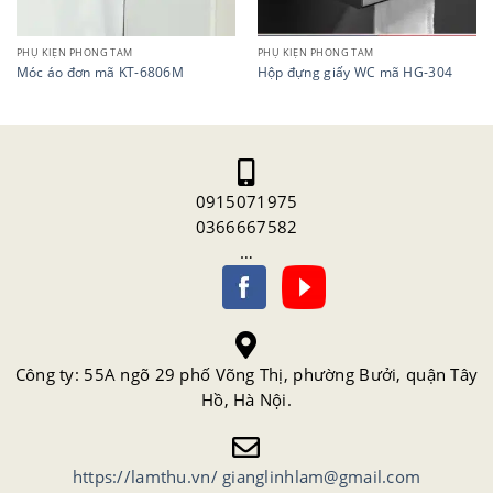
PHỤ KIỆN PHÒNG TẮM
PHỤ KIỆN PHÒNG TẮM
Móc áo đơn mã KT-6806M
Hộp đựng giấy WC mã HG-304
0915071975
0366667582
…
Công ty: 55A ngõ 29 phố Võng Thị, phường Bưởi, quận Tây
Hồ, Hà Nội.
https://lamthu.vn/
gianglinhlam@gmail.com