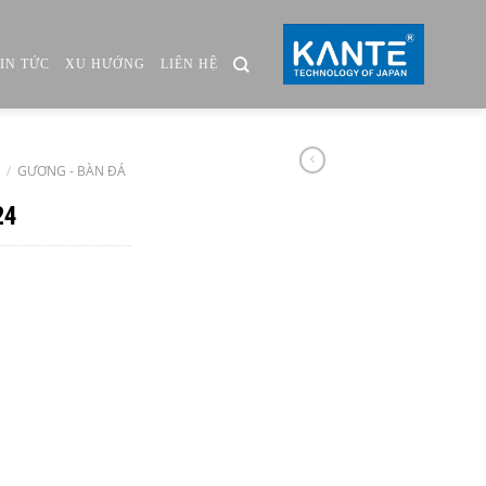
TIN TỨC
XU HƯỚNG
LIÊN HỆ
/
GƯƠNG - BÀN ĐÁ
24