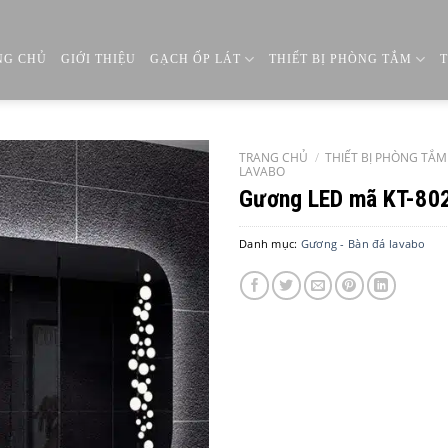
NG CHỦ
GIỚI THIỆU
GẠCH ỐP LÁT
THIẾT BỊ PHÒNG TẮM
TRANG CHỦ
/
THIẾT BỊ PHÒNG TẮM
LAVABO
Gương LED mã KT-80
Danh mục:
Gương - Bàn đá lavabo