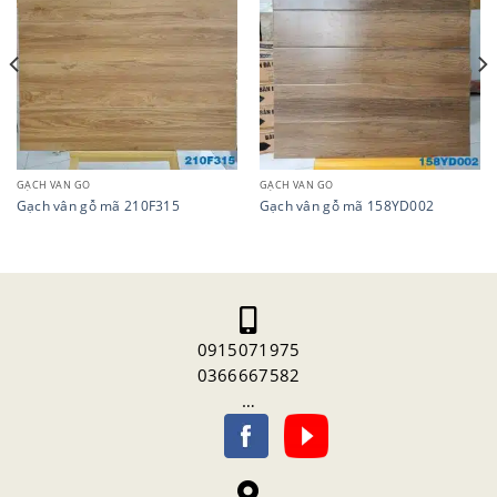
GẠCH VÂN GỖ
GẠCH VÂN GỖ
Gạch vân gỗ mã 210F315
Gạch vân gỗ mã 158YD002
0915071975
0366667582
…