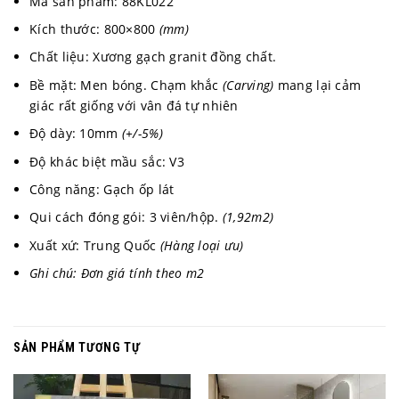
Mã sản phẩm: 88KL022
Kích thước: 800×800
(mm)
Chất liệu: Xương gạch granit đồng chất.
Bề mặt: Men bóng. Chạm khắc
(Carving)
mang lại cảm
giác rất giống với vân đá tự nhiên
Độ dày: 10mm
(+/-5%)
Độ khác biệt mầu sắc: V3
Công năng: Gạch ốp lát
Qui cách đóng gói: 3 viên/hộp.
(1,92m2)
Xuất xứ: Trung Quốc
(Hàng loại ưu)
Ghi chú: Đơn giá tính theo m2
SẢN PHẨM TƯƠNG TỰ