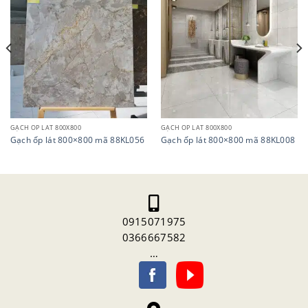
GẠCH ỐP LÁT 800X800
GẠCH ỐP LÁT 800X800
Gạch ốp lát 800×800 mã 88KL056
Gạch ốp lát 800×800 mã 88KL008
0915071975
0366667582
…