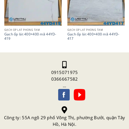
GẠCH ỐP LÁT PHÒNG TẮM
GẠCH ỐP LÁT PHÒNG TẮM
Gạch ốp lát 400×400 mã 44YD-
Gạch ốp lát 400×400 mã 44YD-
419
417
0915071975
0366667582
…
Công ty: 55A ngõ 29 phố Võng Thị, phường Bưởi, quận Tây
Hồ, Hà Nội.