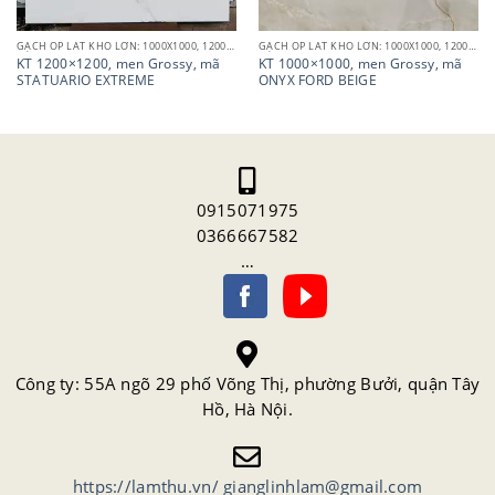
GẠCH ỐP LÁT KHỔ LỚN: 1000X1000, 1200X1200, 1200X1800
GẠCH ỐP LÁT KHỔ LỚN: 1000X1000, 1200X1200, 1200X1800
KT 1200×1200, men Grossy, mã
KT 1000×1000, men Grossy, mã
STATUARIO EXTREME
ONYX FORD BEIGE
0915071975
0366667582
…
Công ty: 55A ngõ 29 phố Võng Thị, phường Bưởi, quận Tây
Hồ, Hà Nội.
https://lamthu.vn/
gianglinhlam@gmail.com