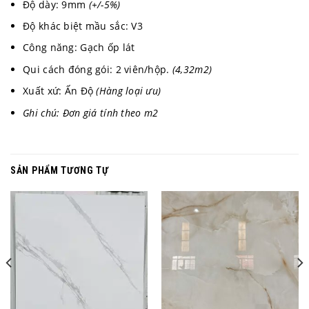
Độ dày: 9mm
(+/-5%)
Độ khác biệt mầu sắc: V3
Công năng: Gạch ốp lát
Qui cách đóng gói: 2 viên/hộp.
(4,32m2)
Xuất xứ: Ấn Độ
(Hàng loại ưu)
Ghi chú: Đơn giá tính theo m2
SẢN PHẨM TƯƠNG TỰ