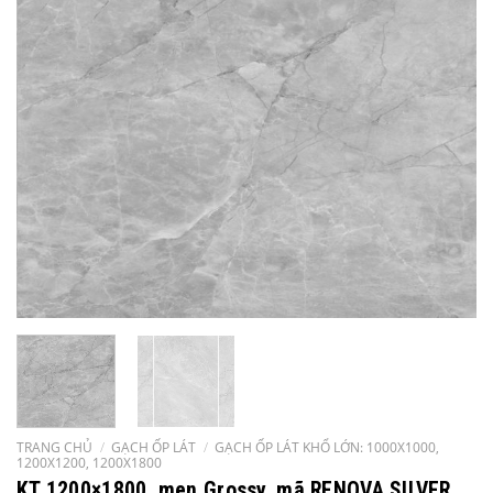
TRANG CHỦ
/
GẠCH ỐP LÁT
/
GẠCH ỐP LÁT KHỔ LỚN: 1000X1000,
1200X1200, 1200X1800
KT 1200×1800, men Grossy, mã RENOVA SILVER