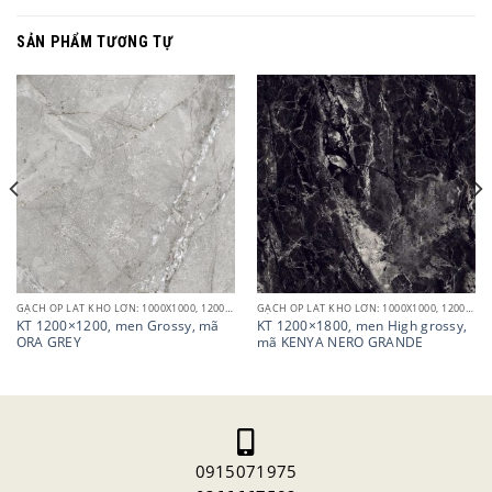
SẢN PHẨM TƯƠNG TỰ
GẠCH ỐP LÁT KHỔ LỚN: 1000X1000, 1200X1200, 1200X1800
GẠCH ỐP LÁT KHỔ LỚN: 1000X1000, 1200X1200, 1200X1800
KT 1200×1200, men Grossy, mã
KT 1200×1800, men High grossy,
ORA GREY
mã KENYA NERO GRANDE
0915071975