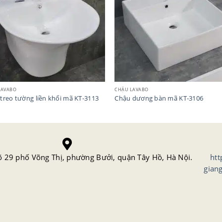
LAVABO
CHẬU LAVABO
treo tường liền khối mã KT-3113
Chậu dương bàn mã KT-3106
õ 29 phố Võng Thị, phường Bưởi, quận Tây Hồ, Hà Nội.
htt
gian