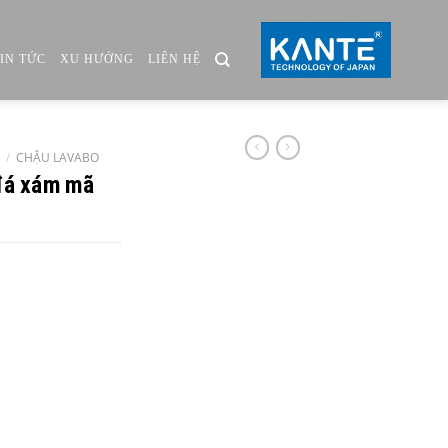
TIN TỨC
XU HƯỚNG
LIÊN HỆ
/
CHẬU LAVABO
đá xám mã