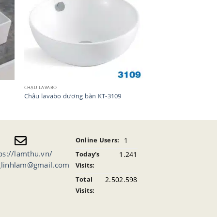
CHẬU LAVABO
Chậu lavabo dương bàn KT-3109
1
Online Users:
ps://lamthu.vn/
1.241
Today's
glinhlam@gmail.com
Visits:
2.502.598
Total
Visits: