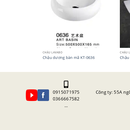
CHẬU LAVABO
CHẬU 
ã KT-3112P
Chậu dương bàn mã KT-0636
Chậu 
0915071975
Công ty: 55A ng
0366667582
…