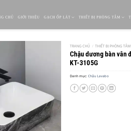
NG CHỦ
GIỚI THIỆU
GẠCH ỐP LÁT
THIẾT BỊ PHÒNG TẮM
TRANG CHỦ
/
THIẾT BỊ PHÒNG TẮM
Chậu dương bàn vân 
KT-3105G
Danh mục:
Chậu Lavabo