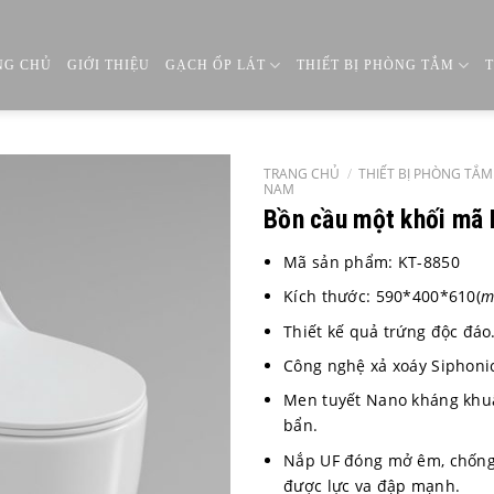
NG CHỦ
GIỚI THIỆU
GẠCH ỐP LÁT
THIẾT BỊ PHÒNG TẮM
TRANG CHỦ
/
THIẾT BỊ PHÒNG TẮM
NAM
Bồn cầu một khối mã
Mã sản phẩm: KT-8850
Kích thước: 590*400*610(
m
Thiết kế quả trứng độc đáo
Công nghệ xả xoáy Siphonic
Men tuyết Nano kháng khu
bẩn.
Nắp UF đóng mở êm, chống 
được lực va đập mạnh.