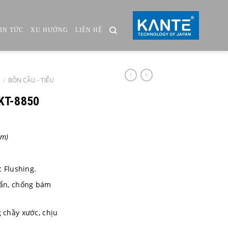
TIN TỨC
XU HƯỚNG
LIÊN HỆ
/
BỒN CẦU - TIỂU
 KT-8850
m)
.
 Flushing.
ẩn, chống bám
chầy xước, chịu