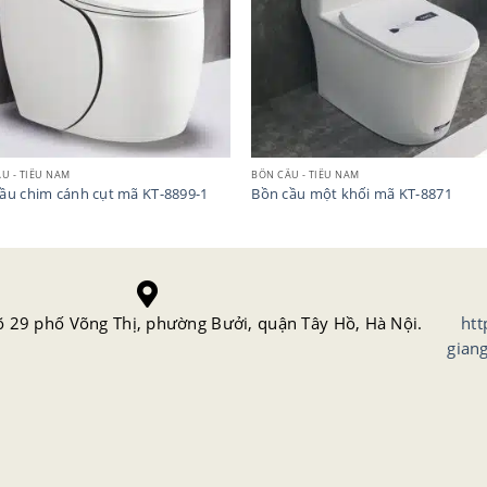
U - TIỂU NAM
BỒN CẦU - TIỂU NAM
ầu chim cánh cụt mã KT-8899-1
Bồn cầu một khối mã KT-8871
õ 29 phố Võng Thị, phường Bưởi, quận Tây Hồ, Hà Nội.
htt
gian