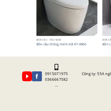
BỒN CẦU - TIỂU NAM
BỒN CẦ
mã KT-8881
Bồn cầu thông minh mã KT-9960
Bồn c
0915071975
Công ty: 55A ng
0366667582
…