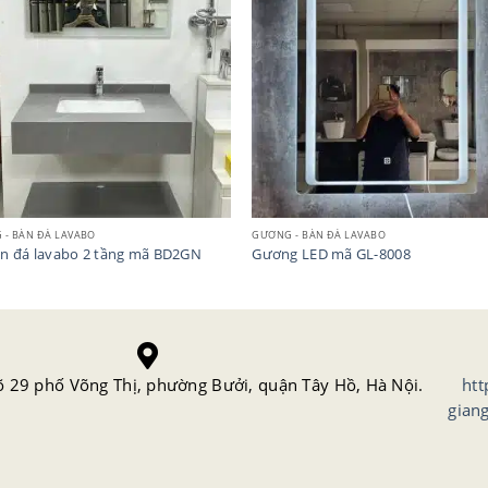
 - BÀN ĐÁ LAVABO
GƯƠNG - BÀN ĐÁ LAVABO
n đá lavabo 2 tầng mã BD2GN
Gương LED mã GL-8008
õ 29 phố Võng Thị, phường Bưởi, quận Tây Hồ, Hà Nội.
htt
gian