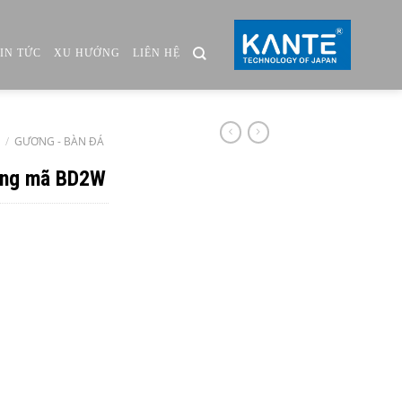
TIN TỨC
XU HƯỚNG
LIÊN HỆ
/
GƯƠNG - BÀN ĐÁ
tầng mã BD2W