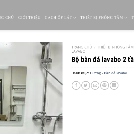
NG CHỦ
GIỚI THIỆU
GẠCH ỐP LÁT
THIẾT BỊ PHÒNG TẮM
TRANG CHỦ
/
THIẾT BỊ PHÒNG TẮM
LAVABO
Bộ bàn đá lavabo 2 
Danh mục:
Gương - Bàn đá lavabo