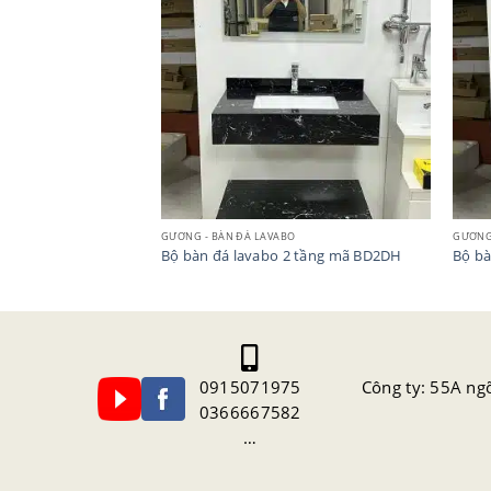
O
GƯƠNG - BÀN ĐÁ LAVABO
GƯƠNG
2 tầng mã BD2NK-W1
Bộ bàn đá lavabo 2 tầng mã BD2DH
Bộ bà
0915071975
Công ty: 55A ng
0366667582
…