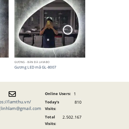
GƯƠNG - BÀN ĐÁ LAVABO
Gương LED mã GL-8007
1
Online Users:
ps://lamthu.vn/
810
Today's
glinhlam@gmail.com
Visits:
2.502.167
Total
Visits: